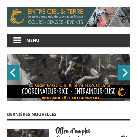
Skip
to
content
Entre
Ciel
MENU
et
Terre
DERNIÈRES NOUVELLES
Offre d’emploi