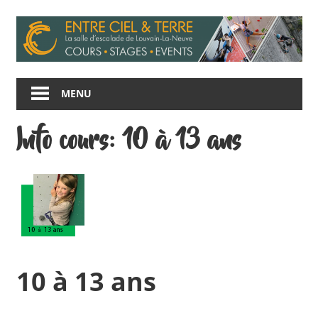
Skip
to
content
Entre
Ciel
MENU
et
Terre
Info cours: 10 à 13 ans
10 à 13 ans