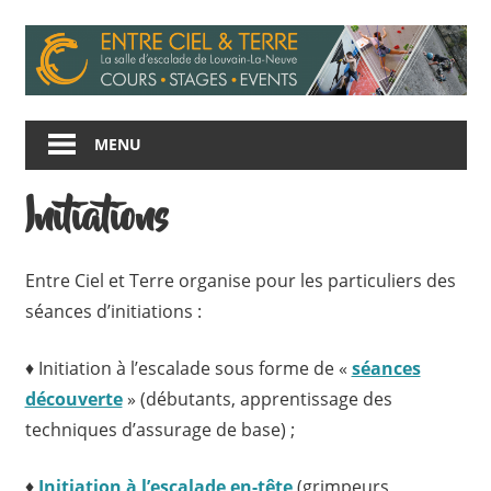
Skip
to
content
Entre
Ciel
MENU
et
Terre
Initiations
E
ntre Ciel et Terre organise pour les particuliers des
séances d’initiations :
♦ Initiation à l’escalade sous forme de «
séances
découverte
» (débutants, apprentissage des
techniques d’assurage de base) ;
♦
Initiation à l’escalade en-tête
(grimpeurs