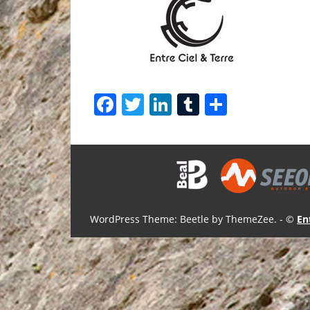
Facebook
Twitter
LinkedIn
Tumblr
Share
WordPress Theme: Beetle by ThemeZee.
- ©
En