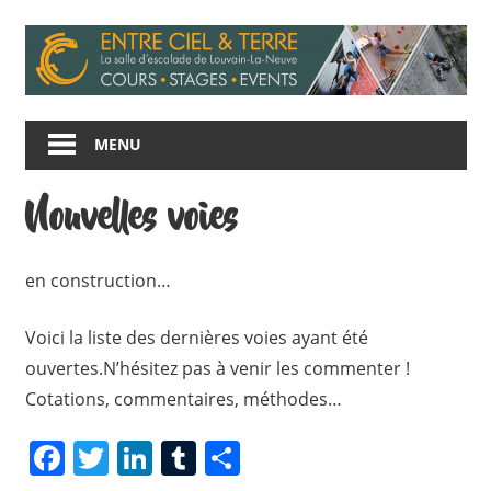
Skip
to
content
Entre
Ciel
MENU
et
Terre
Nouvelles voies
en construction…
V
oici la liste des dernières voies ayant été
ouvertes.N’hésitez pas à venir les commenter !
Cotations, commentaires, méthodes…
Facebook
Twitter
LinkedIn
Tumblr
Share