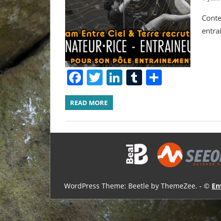
Conte
entrai
Facebook
Twitter
LinkedIn
Tumblr
Share
READ MORE
WordPress Theme: Beetle by ThemeZee.
- ©
En