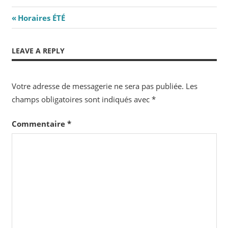
Navigation
Previous
Horaires ÉTÉ
Post:
de
LEAVE A REPLY
l’article
Votre adresse de messagerie ne sera pas publiée.
Les
champs obligatoires sont indiqués avec
*
Commentaire
*