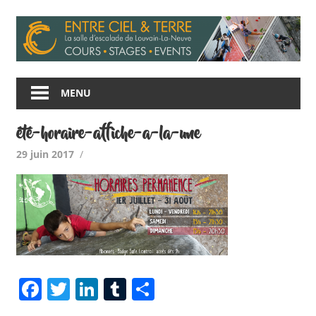
Skip
to
content
Entre
Ciel
MENU
et
Terre
été-horaire-affiche-a-la-une
29 juin 2017
Facebook
Twitter
LinkedIn
Tumblr
Share