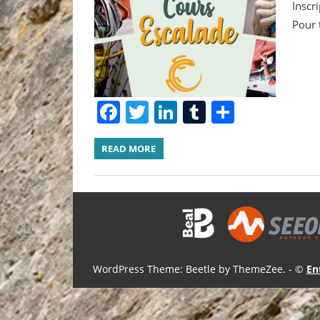
Inscr
Pour 
Facebook
Twitter
LinkedIn
Tumblr
Share
READ MORE
WordPress Theme: Beetle by ThemeZee.
- ©
En