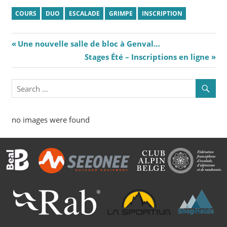
COURS
DUO
ESCALADE
GRIMPE
INSCRIPTION
Navigation
Previous
Une nouvelle salle de bloc à Genval…
Post:
Next
Stages Été – Inscriptions en ligne
de
Post:
l’article
no images were found